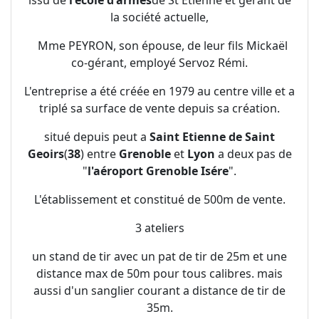
issu de
l'école d'armes
de St Etienne et gérant de
la société actuelle,
Mme PEYRON, son épouse, de leur fils Mickaël
co-gérant, employé Servoz Rémi.
L'entreprise a été créée en 1979 au centre ville et a
triplé sa surface de vente depuis sa création.
situé depuis peut a
Saint Etienne de Saint
Geoirs
(
38
) entre
Grenoble
et
Lyon
a deux pas de
"
l'aéroport Grenoble Isére
".
L'établissement et constitué de 500m de vente.
3 ateliers
un stand de tir avec un pat de tir de 25m et une
distance max de 50m pour tous calibres. mais
aussi d'un sanglier courant a distance de tir de
35m.