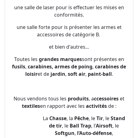
une salle de laser pour is effectuer les mises en
conformités.
une salle forte pour is présenter les armes et
accessoires de catégorie B.
et bien d'autres...
Toutes les
grandes marques
sont présentes en
fusils
,
carabines,
armes de poing
,
carabines de
loisir
et de
jardin
,
soft air
,
paint-ball
.
Nous vendons tous les
produits
, a
ccessoires
et
textiles
en rapport avec les
activités
de :
La
Chasse
, la
Pêche
, le
Tir
, le
Stand
de tir
, le
Ball Trap
, l’
Airsoft
, le
Softgun
,
l’Auto-défense
,